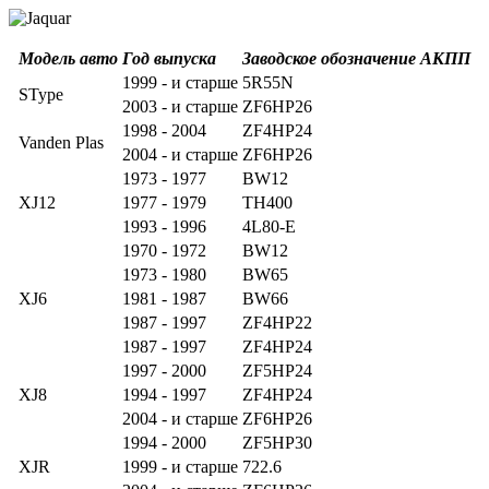
Модель авто
Год выпуска
Заводское обозначение АКПП
1999 - и старше
5R55N
SType
2003 - и старше
ZF6HP26
1998 - 2004
ZF4HP24
Vanden Plas
2004 - и старше
ZF6HP26
1973 - 1977
BW12
XJ12
1977 - 1979
TH400
1993 - 1996
4L80-E
1970 - 1972
BW12
1973 - 1980
BW65
XJ6
1981 - 1987
BW66
1987 - 1997
ZF4HP22
1987 - 1997
ZF4HP24
1997 - 2000
ZF5HP24
XJ8
1994 - 1997
ZF4HP24
2004 - и старше
ZF6HP26
1994 - 2000
ZF5HP30
XJR
1999 - и старше
722.6