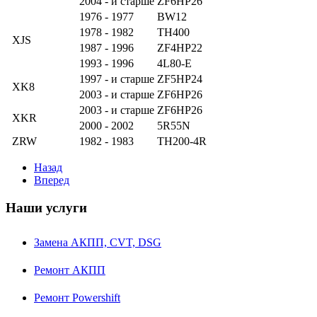
2004 - и старше
ZF6HP26
1976 - 1977
BW12
1978 - 1982
TH400
XJS
1987 - 1996
ZF4HP22
1993 - 1996
4L80-E
1997 - и старше
ZF5HP24
XK8
2003 - и старше
ZF6HP26
2003 - и старше
ZF6HP26
XKR
2000 - 2002
5R55N
ZRW
1982 - 1983
TH200-4R
Назад
Вперед
Наши услуги
Замена АКПП, CVT, DSG
Ремонт АКПП
Ремонт Powershift