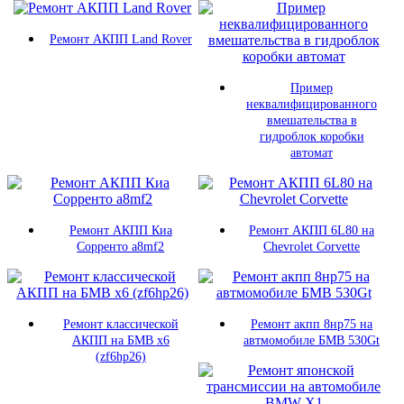
Ремонт АКПП Land Rover
Пример
неквалифицированного
вмешательства в
гидроблок коробки
автомат
Ремонт АКПП Киа
Ремонт АКПП 6L80 на
Сорренто а8mf2
Chevrolet Corvette
Ремонт клаcсической
Ремонт акпп 8нр75 на
АКПП на БМВ х6
автмомобиле БМВ 530Gt
(zf6hp26)