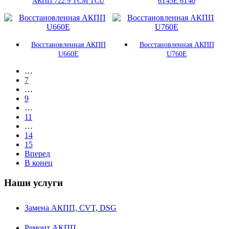
АКПП 722.9 TCM TCU
6T45E 6T40
Восстановленная АКПП
Восстановленная АКПП
U660E
U760E
…
7
…
9
…
11
…
14
15
Вперед
В конец
Наши услуги
Замена АКПП, CVT, DSG
Ремонт АКПП