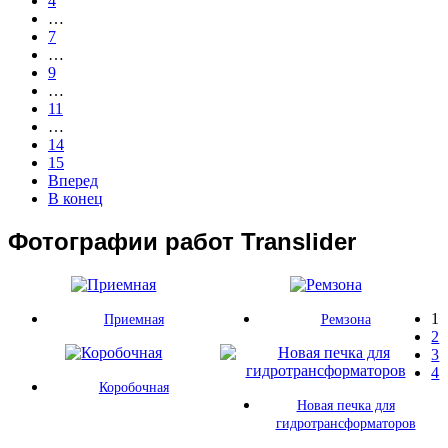
4
…
7
…
9
…
11
…
14
15
Вперед
В конец
Фотографии работ Translider
1
Приемная
Ремзона
2
3
4
Коробочная
Новая печка для
гидротрансформаторов