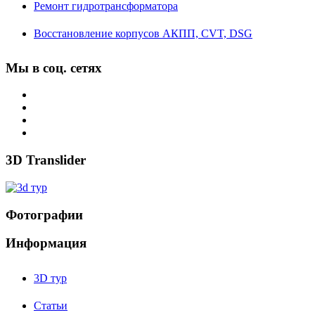
Ремонт гидротрансформатора
Восстановление корпусов АКПП, CVT, DSG
Мы в соц. сетях
3D Translider
Фотографии
Информация
3D тур
Статьи