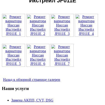
Икстрейл JF011E
Назад к обзорной странице галереи
Наши услуги
Замена АКПП, CVT, DSG